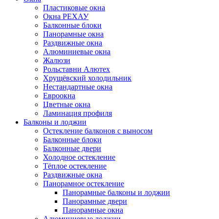
Пластиковые окна
Окна РЕХАУ
Балконные блоки
Панорамные окна
Раздвижные окна
Алюминиевые окна
Жалюзи
Рольставни Алютех
Хрущёвский холодильник
Нестандартные окна
Евроокна
Цветные окна
Ламинация профиля
Балконы и лоджии
Остекление балконов с выносом
Балконные блоки
Балконные двери
Холодное остекление
Тёплое остекление
Раздвижные окна
Панорамное остекление
Панорамные балконы и лоджии
Панорамные двери
Панорамные окна
Алюминиевые лоджии