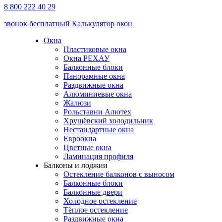
8 800 222 40 29
звонок бесплатный
Калькулятор окон
Окна
Пластиковые окна
Окна РЕХАУ
Балконные блоки
Панорамные окна
Раздвижные окна
Алюминиевые окна
Жалюзи
Рольставни Алютех
Хрущёвский холодильник
Нестандартные окна
Евроокна
Цветные окна
Ламинация профиля
Балконы и лоджии
Остекление балконов с выносом
Балконные блоки
Балконные двери
Холодное остекление
Тёплое остекление
Раздвижные окна