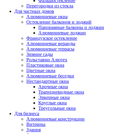
Фальшостекление
Перегородки из стекла
Для частных домов
Алюминиевые окна
Остекление балконов и лоджий
Панорамные балконы и лоджии
Алюминиевые лоджии
Французское остекление
Алюминиевые веранды
Алюминиевые террасы
Зимние сады
Рольставни Алютех
Пластиковые окна
Цветные окна
Алюминиевые беседки
Нестандартные окна
Арочные окна
Трапециевидные окна
Эркерные окна
Круглые окна
Треугольные окна
Для бизнеса
Алюминиевые конструкции
Витрины
Здания