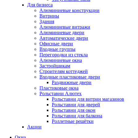
Для бизнеса
Алюминиевые конструкции
Витрины
Здания
Алюминиевые витражи
Алюминиевые двери
Автоматические двери
Офисные двери
Входные группы
Перегородки из стекла
Алюминиевые окна
Застройщикам
Строителям коттеджей
Входные пластиковые двери
Раздвижные двери
Пластиковые окна
Рольставни Алютех
Рольставни для витрин магазинов
Рольставни для дверей
Рольставни для окон
Рольставни для балкона
Роллетные решётки
Акции
Окна