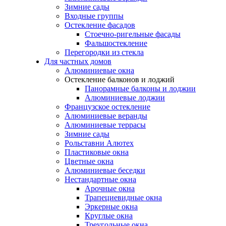
Зимние сады
Входные группы
Остекление фасадов
Стоечно-ригельные фасады
Фальшостекление
Перегородки из стекла
Для частных домов
Алюминиевые окна
Остекление балконов и лоджий
Панорамные балконы и лоджии
Алюминиевые лоджии
Французское остекление
Алюминиевые веранды
Алюминиевые террасы
Зимние сады
Рольставни Алютех
Пластиковые окна
Цветные окна
Алюминиевые беседки
Нестандартные окна
Арочные окна
Трапециевидные окна
Эркерные окна
Круглые окна
Треугольные окна