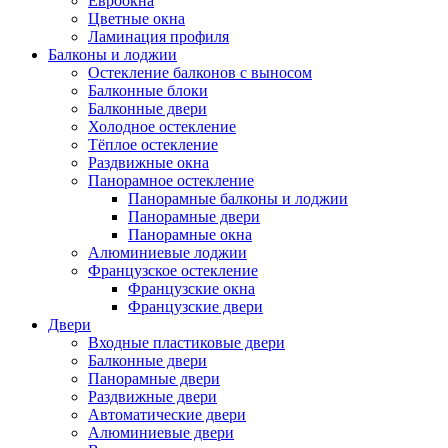
Евроокна
Цветные окна
Ламинация профиля
Балконы и лоджии
Остекление балконов с выносом
Балконные блоки
Балконные двери
Холодное остекление
Тёплое остекление
Раздвижные окна
Панорамное остекление
Панорамные балконы и лоджии
Панорамные двери
Панорамные окна
Алюминиевые лоджии
Французское остекление
Французские окна
Французские двери
Двери
Входные пластиковые двери
Балконные двери
Панорамные двери
Раздвижные двери
Автоматические двери
Алюминиевые двери