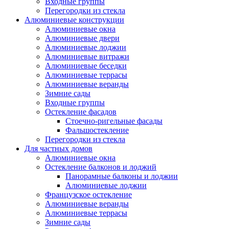
Входные группы
Перегородки из стекла
Алюминиевые конструкции
Алюминиевые окна
Алюминиевые двери
Алюминиевые лоджии
Алюминиевые витражи
Алюминиевые беседки
Алюминиевые террасы
Алюминиевые веранды
Зимние сады
Входные группы
Остекление фасадов
Стоечно-ригельные фасады
Фальшостекление
Перегородки из стекла
Для частных домов
Алюминиевые окна
Остекление балконов и лоджий
Панорамные балконы и лоджии
Алюминиевые лоджии
Французское остекление
Алюминиевые веранды
Алюминиевые террасы
Зимние сады