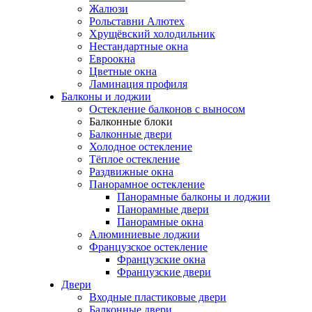
Жалюзи
Рольставни Алютех
Хрущёвский холодильник
Нестандартные окна
Евроокна
Цветные окна
Ламинация профиля
Балконы и лоджии
Остекление балконов с выносом
Балконные блоки
Балконные двери
Холодное остекление
Тёплое остекление
Раздвижные окна
Панорамное остекление
Панорамные балконы и лоджии
Панорамные двери
Панорамные окна
Алюминиевые лоджии
Французское остекление
Французские окна
Французские двери
Двери
Входные пластиковые двери
Балконные двери