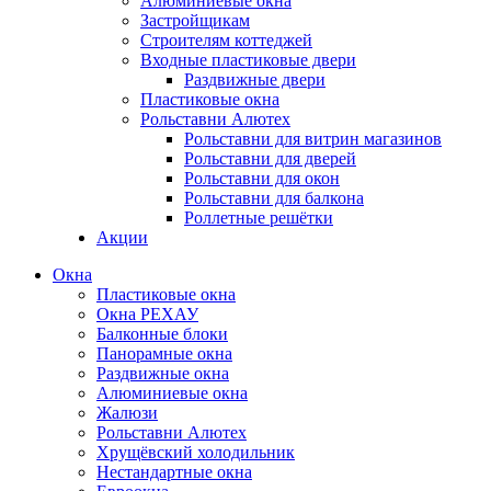
Алюминиевые окна
Застройщикам
Строителям коттеджей
Входные пластиковые двери
Раздвижные двери
Пластиковые окна
Рольставни Алютех
Рольставни для витрин магазинов
Рольставни для дверей
Рольставни для окон
Рольставни для балкона
Роллетные решётки
Акции
Окна
Пластиковые окна
Окна РЕХАУ
Балконные блоки
Панорамные окна
Раздвижные окна
Алюминиевые окна
Жалюзи
Рольставни Алютех
Хрущёвский холодильник
Нестандартные окна