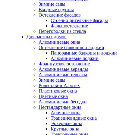
Зимние сады
Входные группы
Остекление фасадов
Стоечно-ригельные фасады
Фальшостекление
Перегородки из стекла
Для частных домов
Алюминиевые окна
Остекление балконов и лоджий
Панорамные балконы и лоджии
Алюминиевые лоджии
Французское остекление
Алюминиевые веранды
Алюминиевые террасы
Зимние сады
Рольставни Алютех
Пластиковые окна
Цветные окна
Алюминиевые беседки
Нестандартные окна
Арочные окна
Трапециевидные окна
Эркерные окна
Круглые окна
Треугольные окна