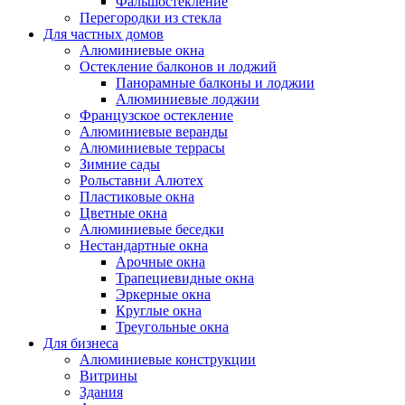
Фальшостекление
Перегородки из стекла
Для частных домов
Алюминиевые окна
Остекление балконов и лоджий
Панорамные балконы и лоджии
Алюминиевые лоджии
Французское остекление
Алюминиевые веранды
Алюминиевые террасы
Зимние сады
Рольставни Алютех
Пластиковые окна
Цветные окна
Алюминиевые беседки
Нестандартные окна
Арочные окна
Трапециевидные окна
Эркерные окна
Круглые окна
Треугольные окна
Для бизнеса
Алюминиевые конструкции
Витрины
Здания