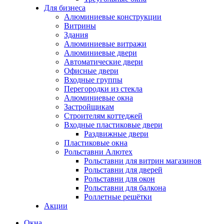
Для бизнеса
Алюминиевые конструкции
Витрины
Здания
Алюминиевые витражи
Алюминиевые двери
Автоматические двери
Офисные двери
Входные группы
Перегородки из стекла
Алюминиевые окна
Застройщикам
Строителям коттеджей
Входные пластиковые двери
Раздвижные двери
Пластиковые окна
Рольставни Алютех
Рольставни для витрин магазинов
Рольставни для дверей
Рольставни для окон
Рольставни для балкона
Роллетные решётки
Акции
Окна