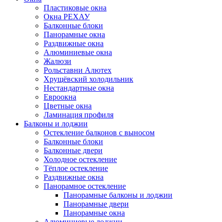
Пластиковые окна
Окна РЕХАУ
Балконные блоки
Панорамные окна
Раздвижные окна
Алюминиевые окна
Жалюзи
Рольставни Алютех
Хрущёвский холодильник
Нестандартные окна
Евроокна
Цветные окна
Ламинация профиля
Балконы и лоджии
Остекление балконов с выносом
Балконные блоки
Балконные двери
Холодное остекление
Тёплое остекление
Раздвижные окна
Панорамное остекление
Панорамные балконы и лоджии
Панорамные двери
Панорамные окна
Алюминиевые лоджии