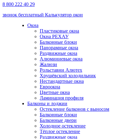
8 800 222 40 29
звонок бесплатный
Калькулятор окон
Окна
Пластиковые окна
Окна РЕХАУ
Балконные блоки
Панорамные окна
Раздвижные окна
Алюминиевые окна
Жалюзи
Рольставни Алютех
Хрущёвский холодильник
Нестандартные окна
Евроокна
Цветные окна
Ламинация профиля
Балконы и лоджии
Остекление балконов с выносом
Балконные блоки
Балконные двери
Холодное остекление
Тёплое остекление
Раздвижные окна