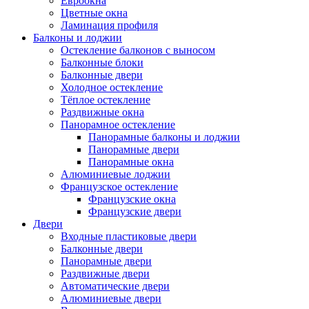
Евроокна
Цветные окна
Ламинация профиля
Балконы и лоджии
Остекление балконов с выносом
Балконные блоки
Балконные двери
Холодное остекление
Тёплое остекление
Раздвижные окна
Панорамное остекление
Панорамные балконы и лоджии
Панорамные двери
Панорамные окна
Алюминиевые лоджии
Французское остекление
Французские окна
Французские двери
Двери
Входные пластиковые двери
Балконные двери
Панорамные двери
Раздвижные двери
Автоматические двери
Алюминиевые двери