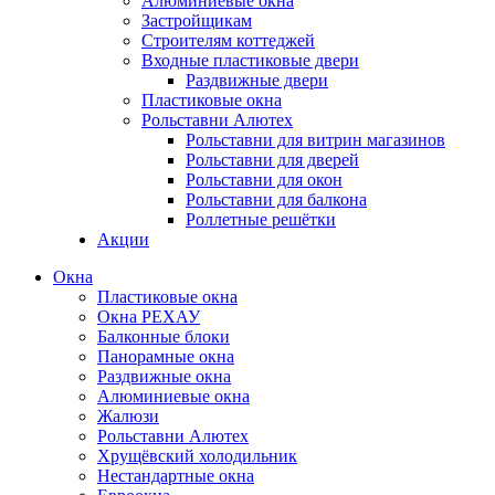
Алюминиевые окна
Застройщикам
Строителям коттеджей
Входные пластиковые двери
Раздвижные двери
Пластиковые окна
Рольставни Алютех
Рольставни для витрин магазинов
Рольставни для дверей
Рольставни для окон
Рольставни для балкона
Роллетные решётки
Акции
Окна
Пластиковые окна
Окна РЕХАУ
Балконные блоки
Панорамные окна
Раздвижные окна
Алюминиевые окна
Жалюзи
Рольставни Алютех
Хрущёвский холодильник
Нестандартные окна