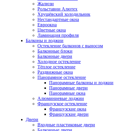
Жалюзи
Рольставни Алютех
Хрущёвский холодильник
Нестандартные окна
Евроокна
Цветные окна
Ламинация профиля
Балконы и лоджии
Остекление балконов с выносом
Балконные блоки
Балконные двери
Холодное остекление
Тёплое остекление
Раздвижные окна
Панорамное остекление
Панорамные балконы и лоджии
Панорамные двери
Панорамные окна
Алюминиевые лоджии
Французское остекление
Французские окна
Французские двери
Двери
Входные пластиковые двери
Балконные двери