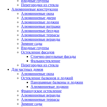
Входные группы
Перегородки из стекла
Алюминиевые конструкции
Алюминиевые окна
Алюминиевые двери
Алюминиевые лоджии
Алюминиевые витражи
Алюминиевые беседки
Алюминиевые террасы
Алюминиевые веранды
Зимние сады
Входные группы
Остекление фасадов
Стоечно-ригельные фасады
Фальшостекление
Перегородки из стекла
Для частных домов
Алюминиевые окна
Остекление балконов и лоджий
Панорамные балконы и лоджии
Алюминиевые лоджии
Французское остекление
Алюминиевые веранды
Алюминиевые террасы
Зимние сады