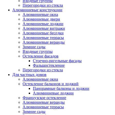
Входные группы
Перегородки из стекла
Алюминиевые конструкции
Алюминиевые окна
Алюминиевые двери
Алюминиевые лоджии
Алюминиевые витражи
Алюминиевые беседки
Алюминиевые террасы
Алюминиевые веранды
Зимние сады
Входные группы
Остекление фасадов
Стоечно-ригельные фасады
Фальшостекление
Перегородки из стекла
Для частных домов
Алюминиевые окна
Остекление балконов и лоджий
Панорамные балконы и лоджии
Алюминиевые лоджии
Французское остекление
Алюминиевые веранды
Алюминиевые террасы
Зимние сады