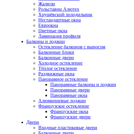
Жалюзи
Рольставни Алютех
Хрущёвский холодильник
Нестандартные окна
Евроокна
Цветные окна
Ламинация профиля
Балконы и лоджии
Остекление балконов с выносом
Балконные блоки
Балконные двери
Холодное остекление
Тёплое остекление
Раздвижные окна
Панорамное остекление
Панорамные балконы и лоджии
Панорамные двери
Панорамные окна
Алюминиевые лоджии
Французское остекление
Французские окна
Французские двери
Двери
Входные пластиковые двери
Балконные двери