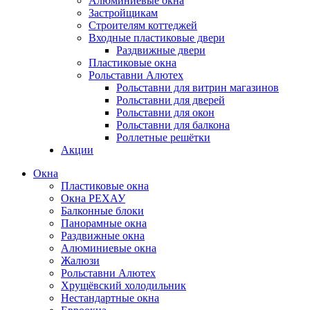
Алюминиевые окна
Застройщикам
Строителям коттеджей
Входные пластиковые двери
Раздвижные двери
Пластиковые окна
Рольставни Алютех
Рольставни для витрин магазинов
Рольставни для дверей
Рольставни для окон
Рольставни для балкона
Роллетные решётки
Акции
Окна
Пластиковые окна
Окна РЕХАУ
Балконные блоки
Панорамные окна
Раздвижные окна
Алюминиевые окна
Жалюзи
Рольставни Алютех
Хрущёвский холодильник
Нестандартные окна