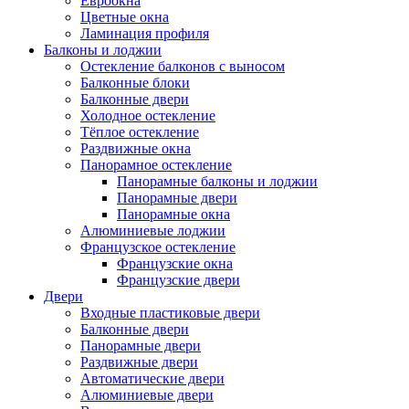
Евроокна
Цветные окна
Ламинация профиля
Балконы и лоджии
Остекление балконов с выносом
Балконные блоки
Балконные двери
Холодное остекление
Тёплое остекление
Раздвижные окна
Панорамное остекление
Панорамные балконы и лоджии
Панорамные двери
Панорамные окна
Алюминиевые лоджии
Французское остекление
Французские окна
Французские двери
Двери
Входные пластиковые двери
Балконные двери
Панорамные двери
Раздвижные двери
Автоматические двери
Алюминиевые двери