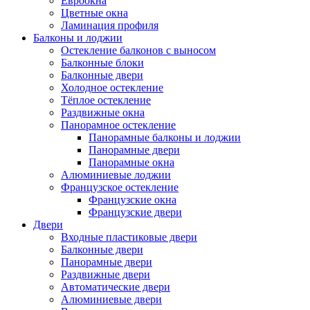
Евроокна
Цветные окна
Ламинация профиля
Балконы и лоджии
Остекление балконов с выносом
Балконные блоки
Балконные двери
Холодное остекление
Тёплое остекление
Раздвижные окна
Панорамное остекление
Панорамные балконы и лоджии
Панорамные двери
Панорамные окна
Алюминиевые лоджии
Французское остекление
Французские окна
Французские двери
Двери
Входные пластиковые двери
Балконные двери
Панорамные двери
Раздвижные двери
Автоматические двери
Алюминиевые двери