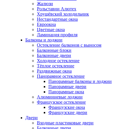
Жалюзи
Рольставни Алютех
Хрущёвский холодильник
Нестандартные окна
Евроокна
Цветные окна
Ламинация профиля
Балконы и лоджии
Остекление балконов с выносом
Балконные блоки
Балконные двери
Холодное остекление
Тёплое остекление
Раздвижные окна
Панорамное остекление
Панорамные балконы и лоджии
Панорамные двери
Панорамные окна
Алюминиевые лоджии
Французское остекление
Французские окна
Французские двери
Двери
Входные пластиковые двери
Балконные двери