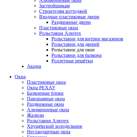
Алюминиевые окна
Застройщикам
Строителям коттеджей
Входные пластиковые двери
Раздвижные двери
Пластиковые окна
Рольставни Алютех
Рольставни для витрин магазинов
Рольставни для дверей
Рольставни для окон
Рольставни для балкона
Роллетные решётки
Акции
Окна
Пластиковые окна
Окна РЕХАУ
Балконные блоки
Панорамные окна
Раздвижные окна
Алюминиевые окна
Жалюзи
Рольставни Алютех
Хрущёвский холодильник
Нестандартные окна