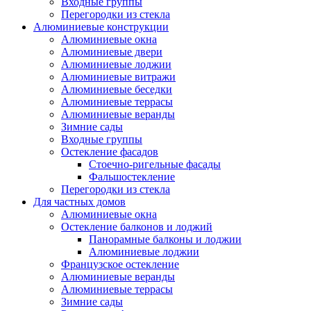
Входные группы
Перегородки из стекла
Алюминиевые конструкции
Алюминиевые окна
Алюминиевые двери
Алюминиевые лоджии
Алюминиевые витражи
Алюминиевые беседки
Алюминиевые террасы
Алюминиевые веранды
Зимние сады
Входные группы
Остекление фасадов
Стоечно-ригельные фасады
Фальшостекление
Перегородки из стекла
Для частных домов
Алюминиевые окна
Остекление балконов и лоджий
Панорамные балконы и лоджии
Алюминиевые лоджии
Французское остекление
Алюминиевые веранды
Алюминиевые террасы
Зимние сады